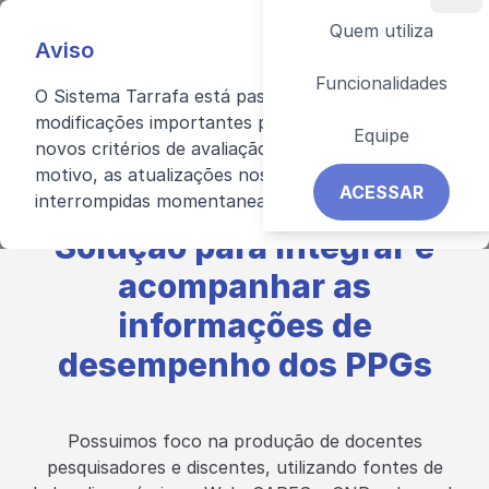
Quem utiliza
Aviso
Funcionalidades
O Sistema Tarrafa está passando por
modificações importantes para atender aos
Equipe
novos critérios de avaliação da Capes. Por esse
motivo, as atualizações nos indicadores foram
ACESSAR
interrompidas momentaneamente.
Solução
para integrar e
acompanhar as
informações de
desempenho
dos PPGs
Possuimos foco na produção de docentes
pesquisadores e discentes, utilizando fontes de